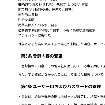
継続的な(繰り返される)、執拗な(しつこい)言動
拘束的な行動(不退去、居座り、監禁)
差別的な言動
性的な言動
従業員個人への攻撃、要求
過剰要求 (時間外対応の要求、不当に高額な金銭補償)
プライバシー侵害行為
対象となる行為に該当すると当社が判断した場合、サービ
第3条 登録内容の変更
・登録情報の内容、その他当社に届出している事項関して
また、変更登録がなかったことにより生じた損害について
第4条 ユーザーIDおよびパスワードの管理
・会員は、会員登録等の際に会員本人が設定し、承認・登
・会員は、ユーザID及びパスワードの第三者への譲渡、承