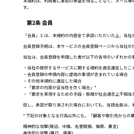
本規約は、利用者に事前の承諾を得ることなく、メール等
す。
第2条 会員
「会員」とは、本規約の内容全て承認いただいた上、当社
会員登録手続は、本サービスの会員登録ページから当社の
当社は、会員登録を申請した者が以下の各号のいずれかの
・当社の提供するサービスに関する規約を過去違反したこ
・会員登録の申請内容に虚偽の事項が含まれている場合
・その他本規約に違反した場合
・「要求の内容が妥当性を欠く場合」*
・「要求を実現するための手段・態様が社会通念上不相当
但し、承認が取り消された場合においても、当該会員は、
* 下記の対象となる行為以外にも、「顧客や取引先から
精神的な攻撃(脅迫、中傷、名誉毀損、侮辱、暴言)
身体的な攻撃 (暴行、傷害)