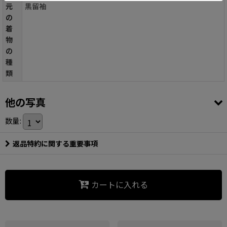
元
黒留袖
の
着
物
の
種
類
他の写真
数量
:
返品特約に関する重要事項
カートに入れる