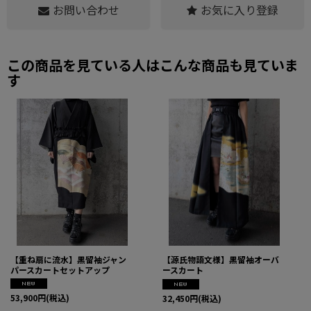
お問い合わせ
お気に入り登録
お好みのベルトでのアレンジも可能です。
※こちらのベルトはイメージになり商品ではございません
この商品を見ている人はこんな商品も見ていま
す
【重ね扇に流水】黒留袖ジャン
【源氏物語文様】黒留袖オーバ
パースカートセットアップ
ースカート
53,900
円
(税込)
32,450
円
(税込)