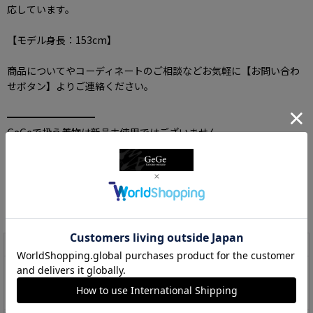
応しています。
【モデル身長：153cm】
商品についてやコーディネートのご相談などお気軽に【お問い合わ
せボタン】よりご連絡ください。
━━━━━━━━━
GeGeで扱う着物は新品未使用ではございません。
傷やシミ・変色等がある場合は記載させていただきますが、なかに
は非常に小さなものもございます。
その点、ご理解いただきご利用いただけますと幸いでございます。
商品仕様
色
黒
サ
総丈：約95cm、ウエスト：約62〜80cm、ベルトループ幅
イ
（内側）：約4cm（一般的な厚さの場合、幅4cmまでのベル
ズ
トは通していただけます） 【リボンベルト】全長：約190cm