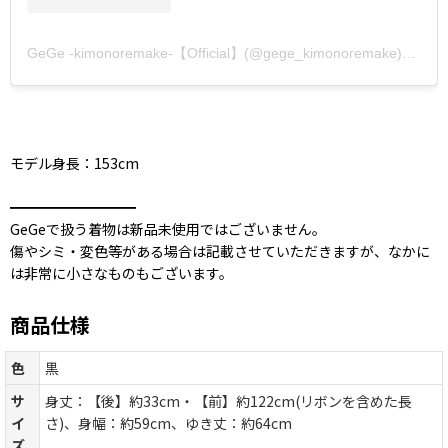
GeGe -kimonoremake-【Official】(@gege_kimonoremake)がシェアした投稿
モデル身長：153cm
━━━━━━━━━
GeGeで扱う着物は新品未使用ではございません。
傷やシミ・変色等がある場合は記載させていただきますが、なかに
は非常に小さなものもございます。
商品仕様
色
黒
サ
身丈：【後】約33cm・【前】約122cm(リボンを含めた長
イ
さ)、身幅：約59cm、ゆき丈：約64cm
ズ