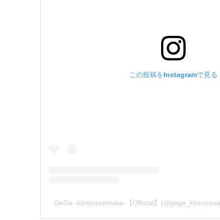
この投稿をInstagramで見る
GeGe -kimonoremake-【Official】(@gege_kim