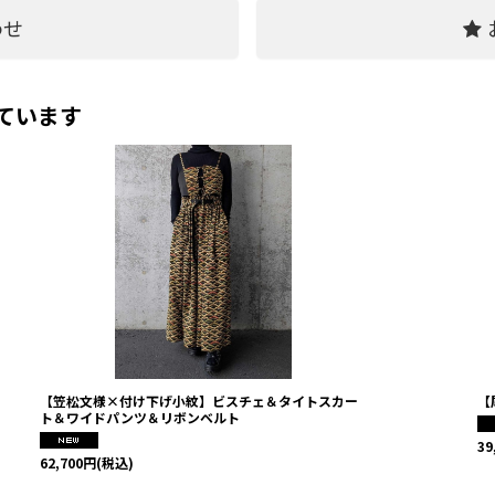
わせ
ています
【笠松文様×付け下げ小紋】ビスチェ＆タイトスカー
【
ト＆ワイドパンツ＆リボンベルト
39
62,700
円
(税込)