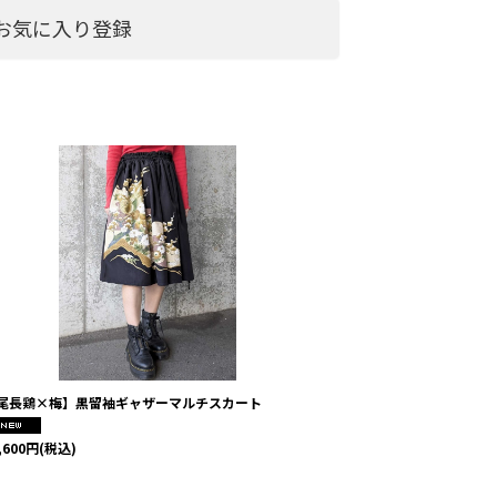
お気に入り登録
フリルガウ
24,200
円
～
尾長鶏×梅】黒留袖ギャザーマルチスカート
,600
円
(税込)