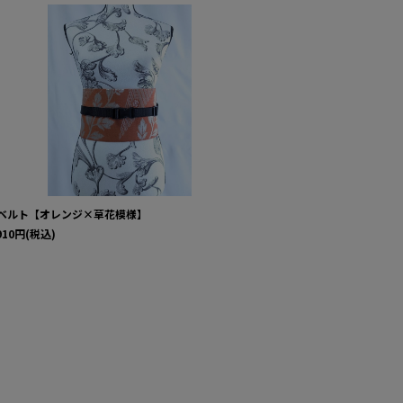
帯ベルト【
8,530
円
(税
ベルト【オレンジ×草花模様】
910
円
(税込)