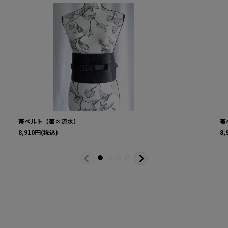
帯ベルト【菊×流水】
帯
8,910
円
(税込)
8,