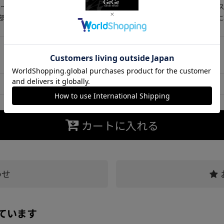
〜85cmになっており、 帯の重なり合う約62cm〜約80cmまでのウエ
部分が、帯がなくベルトのみの箇所ができるような形になります ※上
カートに入れる
わせ
ています