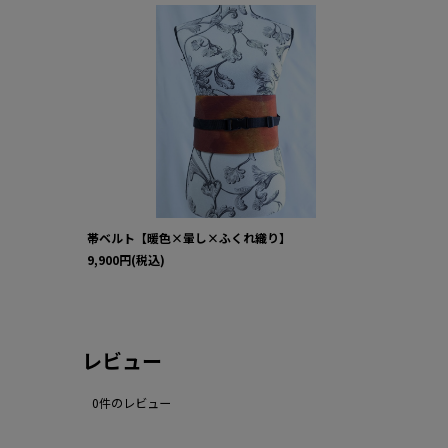
帯ベルト【暖色×暈し×ふくれ織り】
9,900
円
(税込)
レビュー
0
件のレビュー