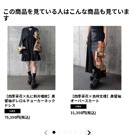
この商品を見ている人はこんな商品も見ていま
す
帯ベルト（別売り）と合わせることで着物のように着用することが
可能です。
【四季草花×丸に剣片喰紋】黒
【四季草花×吉祥文様】黒留袖
留袖ボレロ＆チョーカーネック
オーバースカート
ドレス
31,350
円
(税込)
75,350
円
(税込)