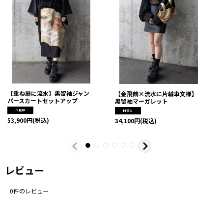
【重ね扇に流水】黒留袖ジャン
【金飛鶴×流水に片輪車文様】
パースカートセットアップ
黒留袖マーガレット
53,900
円
(税込)
34,100
円
(税込)
レビュー
0
件のレビュー