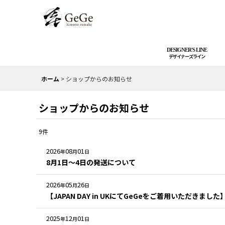
DESIGNER'S LINE
ホーム
>
ショップからのお知らせ
ショップからのお知らせ
9
件
2026
08
01
年
月
日
8月1日〜4日の発送について
2026
05
26
年
月
日
【JAPAN DAY in UKにてGeGeをご着用いただきました
2025
12
01
年
月
日