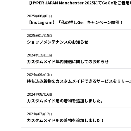
【HYPER JAPAN Manchester 2025にてGeGeを
2025
06
01
年
月
日
【Instagram】「私の推しGe」キャンペーン開催！
2025
01
15
年
月
日
ショップメンテナンスのお知らせ
2024
12
11
年
月
日
カスタムメイド年内発送に関してのお知らせ
2024
09
13
年
月
日
持ち込み着物をカスタムメイドできるサービスをリリー
2024
08
16
年
月
日
カスタムメイド用の着物を追加しました。
2024
07
12
年
月
日
カスタムメイド用の着物を追加しました！